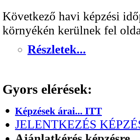
Következő havi képzési idő
környékén kerülnek fel old
Részletek...
Gyors elérések:
Képzések árai... ITT
JELENTKEZÉS KÉPZÉSR
Ajánlatkérés képzésre..