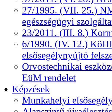
27/1995. (VII. 25.) NM
egészségügyi szolgálta
23/2011. (III. 8.) Kor
6/1990. (IV. 12.) KöH
elsősegélynyújtó felsz
Orvostechnikai eszközö
EüM rendelet
Képzések
Munkahelyi elsősegély
Alapszintű újraélesztés