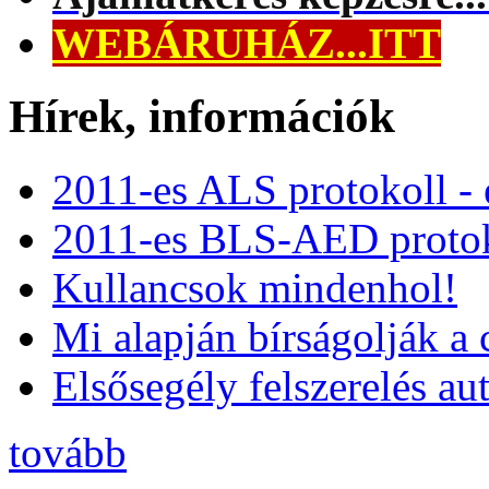
WEBÁRUHÁZ...ITT
Hírek, információk
2011-es ALS protokoll -
2011-es BLS-AED protok
Kullancsok mindenhol!
Mi alapján bírságolják a 
Elsősegély felszerelés a
tovább