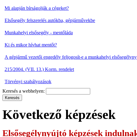
Mi alapján bírságolják a cégeket?
Elsősegély felszerelés autókba, gépjárművekbe
Munkahelyi elsősegély - mentőláda
Ki és mikor hívhat mentőt?
A gépjármű vezetői engedély feljogosít-e a munkahelyi elsősegélyny
215/2004. (VII. 13.) Korm. rendelet
Törvényi szabályozások
Keresés a webhelyen:
Következő képzések
Elsősegélynyújtó képzések
indulna