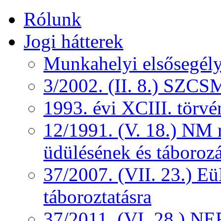
Rólunk
Jogi hátterek
Munkahelyi elsősegély
3/2002. (II. 8.) SZCS
1993. évi XCIII. törv
12/1991. (V. 18.) NM r
üdülésének és táborozá
37/2007. (VII. 23.) 
táboroztatásra
37/2011. (VI. 28.) NEF