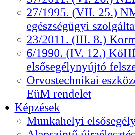
27/1995. (VII. 25.) NM
egészségügyi szolgálta
23/2011. (III. 8.) Kor
6/1990. (IV. 12.) KöH
elsősegélynyújtó felsz
Orvostechnikai eszközö
EüM rendelet
Képzések
Munkahelyi elsősegély
Alapszintű újraélesztés