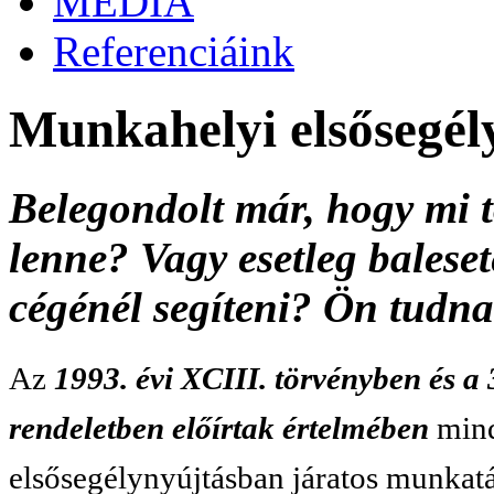
MÉDIA
Referenciáink
Munkahelyi elsősegél
Belegondolt már, hogy mi 
lenne? Vagy esetleg bales
cégénél segíteni? Ön tudna
Az
1993. évi XCIII. törvényben és
rendeletben előírtak értelmében
mind
elsősegélynyújtásban járatos munkatá