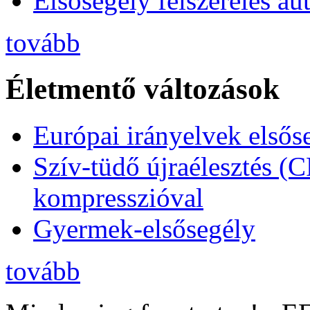
Elsősegély felszerelés a
tovább
Életmentő változások
Európai irányelvek elsős
Szív-tüdő újraélesztés (
kompresszióval
Gyermek-elsősegély
tovább