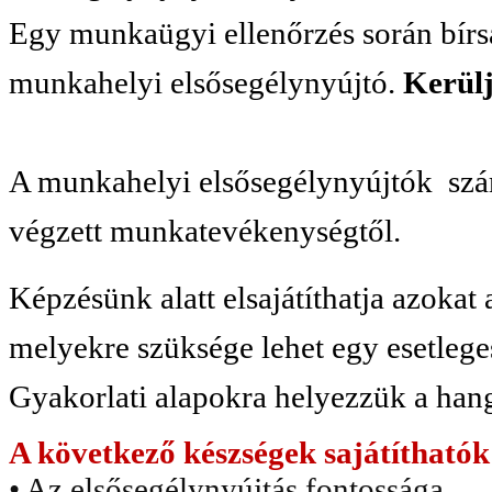
Egy munkaügyi ellenőrzés során bírsá
munkahelyi elsősegélynyújtó.
Kerülj
A munkahelyi elsősegélynyújtók sz
végzett munkatevékenységtől.
Képzésünk alatt elsajátíthatja azokat 
melyekre szüksége lehet egy esetlege
Gyakorlati alapokra helyezzük a hang
A következő készségek sajátíthatók 
• Az elsősegélynyújtás fontossága