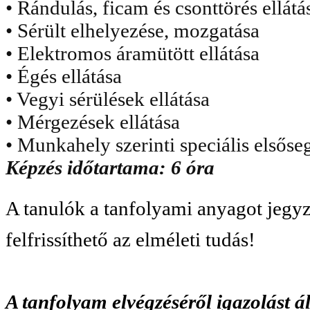
• Rándulás, ficam és csonttörés ellátá
• Sérült elhelyezése, mozgatása
• Elektromos áramütött ellátása
• Égés ellátása
• Vegyi sérülések ellátása
• Mérgezések ellátása
• Munkahely szerinti speciális elsőse
Képzés időtartama: 6 óra
A tanulók a tanfolyami anyagot jegy
felfrissíthető az elméleti tudás!
A tanfolyam elvégzéséről igazolást á