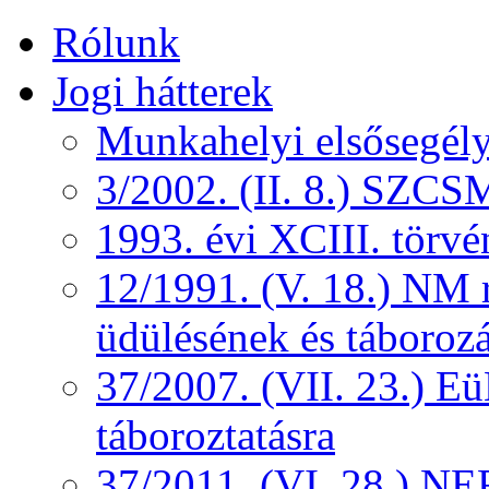
Rólunk
Jogi hátterek
Munkahelyi elsősegély
3/2002. (II. 8.) SZCS
1993. évi XCIII. törv
12/1991. (V. 18.) NM r
üdülésének és táborozá
37/2007. (VII. 23.) 
táboroztatásra
37/2011. (VI. 28.) NEF