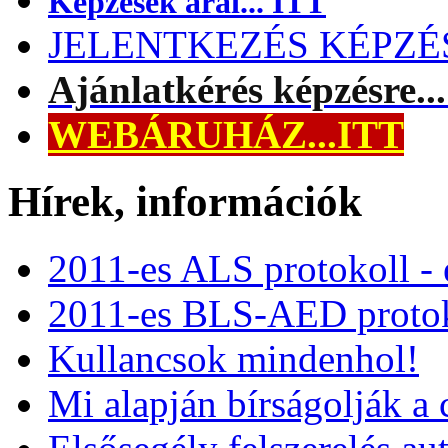
Képzések árai... ITT
JELENTKEZÉS KÉPZÉSR
Ajánlatkérés képzésre..
WEBÁRUHÁZ...ITT
Hírek, információk
2011-es ALS protokoll -
2011-es BLS-AED protok
Kullancsok mindenhol!
Mi alapján bírságolják a 