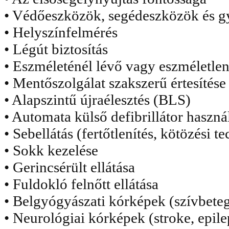
• Védőeszközök, segédeszközök és g
• Helyszínfelmérés
• Légút biztosítás
• Eszméleténél lévő vagy eszméletlen 
• Mentőszolgálat szakszerű értesítése
• Alapszintű újraélesztés (BLS)
• Automata külső defibrillátor haszn
• Sebellátás (fertőtlenítés, kötözési t
• Sokk kezelése
• Gerincsérült ellátása
• Fuldokló felnőtt ellátása
• Belgyógyászati kórképek (szívbete
• Neurológiai kórképek (stroke, epile