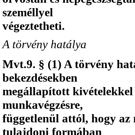
személlyel
végeztetheti.
A törvény hatálya
Mvt.9. § (1) A törvény ha
bekezdésekben
megállapított kivételekke
munkavégzésre,
függetlenül attól, hogy az
tulajdoni formában