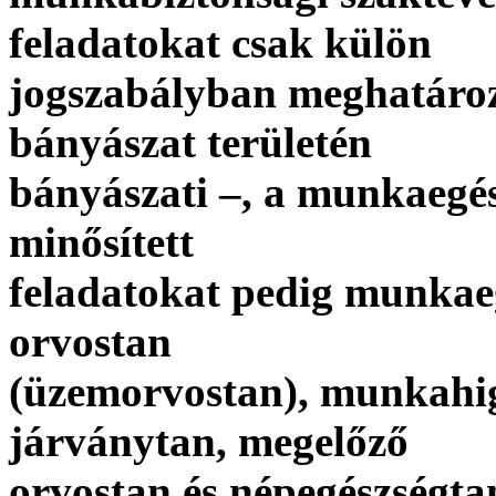
feladatokat csak külön
jogszabályban meghatáro
bányászat területén
bányászati –, a munkaegé
minősített
feladatokat pedig munkaeg
orvostan
(üzemorvostan), munkahig
járványtan, megelőző
orvostan és népegészségta