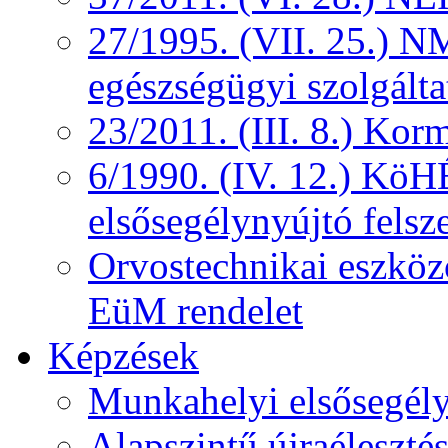
27/1995. (VII. 25.) NM
egészségügyi szolgálta
23/2011. (III. 8.) Kor
6/1990. (IV. 12.) KöH
elsősegélynyújtó felsz
Orvostechnikai eszközö
EüM rendelet
Képzések
Munkahelyi elsősegély
Alapszintű újraélesztés