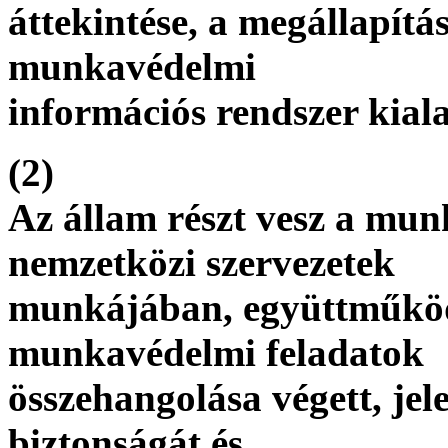
áttekintése, a megállapítá
munkavédelmi
információs rendszer kial
(2)
Az állam részt vesz a mun
nemzetközi szervezetek
munkájában, együttműköd
munkavédelmi feladatok
összehangolása végett, jel
biztonságát és