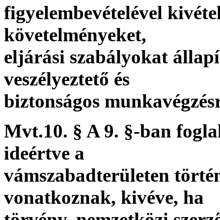
figyelembevételével kivéte
követelményeket,
eljárási szabályokat állap
veszélyeztető és
biztonságos munkavégzés
Mvt.10. § A 9. §-ban fogl
ideértve a
vámszabadterületen tört
vonatkoznak, kivéve, ha
törvény, nemzetközi szerz