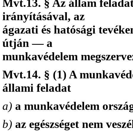
Mvt.13. § Az állam felad
irányításával, az
ágazati és hatósági tevéke
útján — a
munkavédelem megszervez
Mvt.14. § (1) A munkavéd
állami feladat
a)
a munkavédelem ország
b)
az egészséget nem veszé