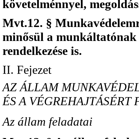
követelménnyel, megoldás
Mvt.12. § Munkavédelemr
minősül a munkáltatónak a
rendelkezése is.
II. Fejezet
AZ ÁLLAM MUNKAVÉDEL
ÉS A VÉGREHAJTÁSÉRT 
Az állam feladatai