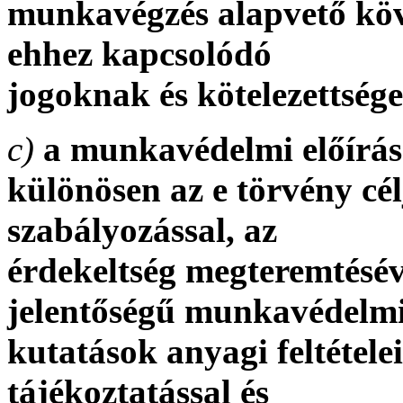
munkavégzés alapvető köv
ehhez kapcsolódó
jogoknak és kötelezettsé
c)
a munkavédelmi előíráso
különösen az e törvény cél
szabályozással, az
érdekeltség megteremtésév
jelentőségű munkavédelm
kutatások anyagi feltétele
tájékoztatással és