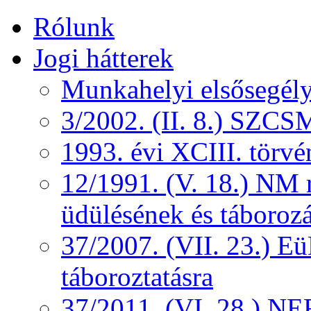
Rólunk
Jogi hátterek
Munkahelyi elsősegély
3/2002. (II. 8.) SZCS
1993. évi XCIII. törv
12/1991. (V. 18.) NM r
üdülésének és táborozá
37/2007. (VII. 23.) 
táboroztatásra
37/2011. (VI. 28.) NEF