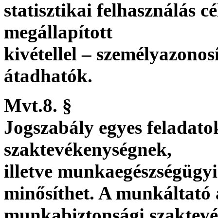
statisztikai felhasználás c
megállapított
kivétellel – személyazono
átadhatók.
Mvt.8. §
Jogszabály egyes feladat
szaktevékenységnek,
illetve munkaegészségügy
minősíthet. A munkáltató 
munkabiztonsági szaktevé