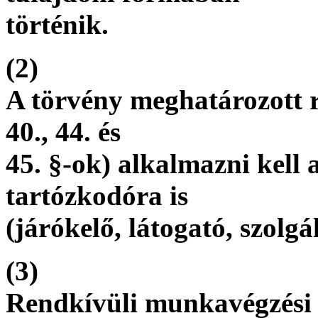
történik.
(2)
A törvény meghatározott re
40., 44. és
45. §-ok) alkalmazni kel
tartózkodóra is
(járókelő, látogató, szolgá
(3)
Rendkívüli munkavégzési 