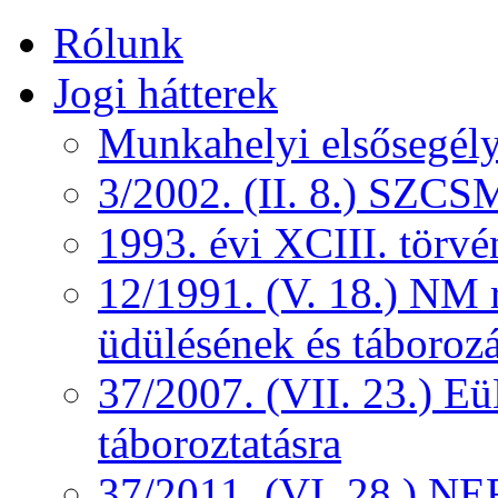
Rólunk
Jogi hátterek
Munkahelyi elsősegély
3/2002. (II. 8.) SZCS
1993. évi XCIII. törv
12/1991. (V. 18.) NM r
üdülésének és táborozá
37/2007. (VII. 23.) 
táboroztatásra
37/2011. (VI. 28.) NEF