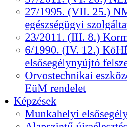
27/1995. (VII. 25.) NM
egészségügyi szolgálta
23/2011. (III. 8.) Kor
6/1990. (IV. 12.) KöH
elsősegélynyújtó felsz
Orvostechnikai eszközö
EüM rendelet
Képzések
Munkahelyi elsősegély
Alapszintű újraélesztés