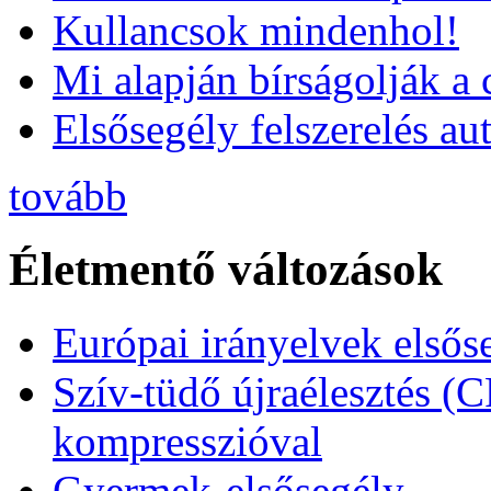
Kullancsok mindenhol!
Mi alapján bírságolják a 
Elsősegély felszerelés a
tovább
Életmentő változások
Európai irányelvek elsős
Szív-tüdő újraélesztés (
kompresszióval
Gyermek-elsősegély