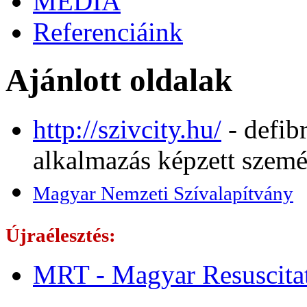
MÉDIA
Referenciáink
Ajánlott oldalak
http://szivcity.hu/
- defibr
alkalmazás képzett szem
Magyar Nemzeti Szívalapítvány
Újraélesztés:
MRT - Magyar Resuscitat