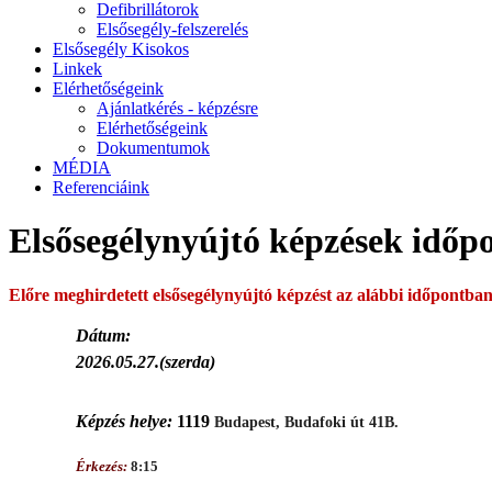
Defibrillátorok
Elsősegély-felszerelés
Elsősegély Kisokos
Linkek
Elérhetőségeink
Ajánlatkérés - képzésre
Elérhetőségeink
Dokumentumok
MÉDIA
Referenciáink
Elsősegélynyújtó képzések időpo
Előre meghirdetett elsősegélynyújtó képzést az alábbi időpontban
Dátum:
2026.05.27.(szerda)
Képzés helye:
1119
Budapest, Budafoki út 41B.
Érkezés:
8:15