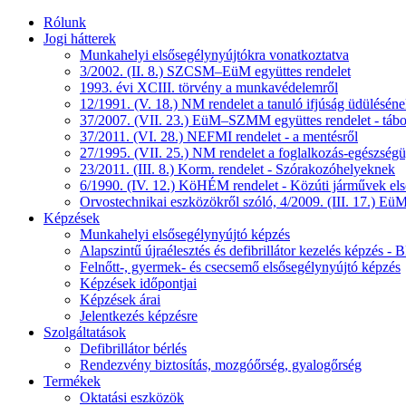
Rólunk
Jogi hátterek
Munkahelyi elsősegélynyújtókra vonatkoztatva
3/2002. (II. 8.) SZCSM–EüM együttes rendelet
1993. évi XCIII. törvény a munkavédelemről
12/1991. (V. 18.) NM rendelet a tanuló ifjúság üdüléséne
37/2007. (VII. 23.) EüM–SZMM együttes rendelet - tábo
37/2011. (VI. 28.) NEFMI rendelet - a mentésről
27/1995. (VII. 25.) NM rendelet a foglalkozás-egészségüg
23/2011. (III. 8.) Korm. rendelet - Szórakozóhelyeknek
6/1990. (IV. 12.) KöHÉM rendelet - Közúti járművek első
Orvostechnikai eszközökről szóló, 4/2009. (III. 17.) EüM
Képzések
Munkahelyi elsősegélynyújtó képzés
Alapszintű újraélesztés és defibrillátor kezelés képzés 
Felnőtt-, gyermek- és csecsemő elsősegélynyújtó képzés
Képzések időpontjai
Képzések árai
Jelentkezés képzésre
Szolgáltatások
Defibrillátor bérlés
Rendezvény biztosítás, mozgóőrség, gyalogőrség
Termékek
Oktatási eszközök