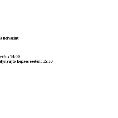
s helyszínt
.
etén: 14:00
élynyújtó képzés esetén: 15:30