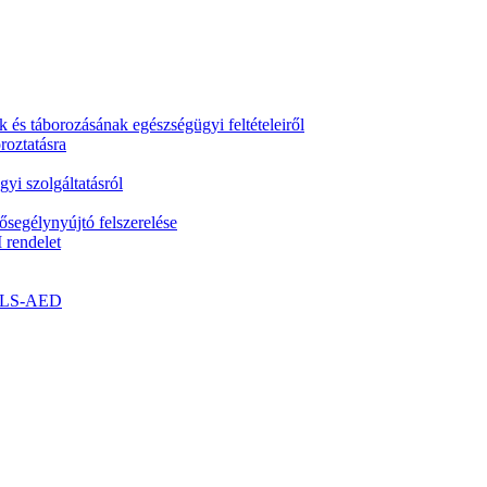
k és táborozásának egészségügyi feltételeiről
roztatásra
yi szolgáltatásról
segélynyújtó felszerelése
 rendelet
- BLS-AED