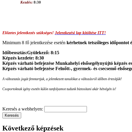
Kezdés:
8:30
Előzetes jelentkezés szükséges!
Jelentkezési lap kitöltése ITT!
Minimum 8 fő jelentkezése esetén
kérhetnek
tetszőleges időpontot é
Időbeosztás:
Gyülekező: 8:15
Képzés kezdete: 8:30
Képzés várható befejezése Munkahelyi elsősegélynyújtó képzés es
Képzés várható befejezése Felnőtt-, gyermek- és csecsemő elsőseg
A változtatás jogát fenntartjuk, a jelentkezett tanulókat a változásról időben értesítjük!
Csoportoknak igény esetén külön tanfolyamot tudunk biztosítani akár hétvégén is!
Keresés a webhelyen:
Következő képzések