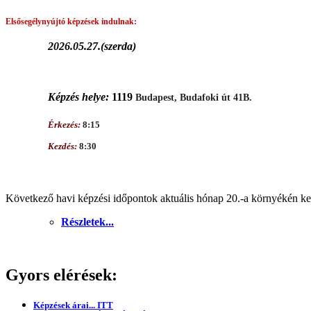
Elsősegélynyújtó képzések
indulnak:
2026.05.27.(szerda)
Képzés helye:
1119
Budapest, Budafoki út 41B.
Érkezés:
8:15
Kezdés:
8:30
Következő havi képzési időpontok aktuális hónap 20.-a környékén ker
Részletek...
Gyors elérések:
Képzések árai... ITT