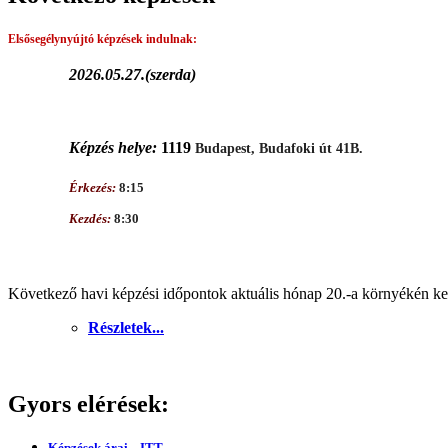
Elsősegélynyújtó képzések
indulnak:
2026.05.27.(szerda)
Képzés helye:
1119
Budapest, Budafoki út 41B.
Érkezés:
8:15
Kezdés:
8:30
Következő havi képzési időpontok aktuális hónap 20.-a környékén ker
Részletek...
Gyors elérések:
Képzések árai... ITT