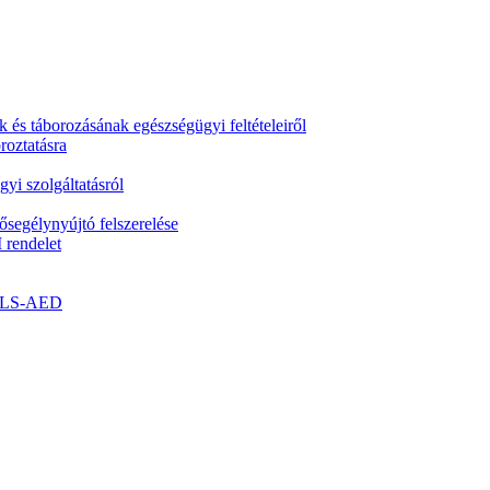
k és táborozásának egészségügyi feltételeiről
roztatásra
yi szolgáltatásról
segélynyújtó felszerelése
 rendelet
- BLS-AED