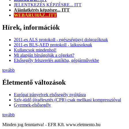
JELENTKEZÉS KÉPZÉSRE... ITT
Ajánlatkérés képzésre... ITT
WEBÁRUHÁZ...ITT
Hírek, információk
2011-es ALS protokoll - egészségügyi dolgozóknak
2011-es BLS-AED protokoll - laikusoknak
Kullancsok mindenhol!
Mi alapján bírságolják a cégeket?
Elsősegély felszerelés autókba, gépjárművekbe
tovább
Életmentő változások
Európai irányelvek elsősegély nyújtásra
Szív-tüdő újraélesztés (CPR) csak mellkasi kompresszióval
Gyermek-elsősegély
tovább
Minden jog fenntartva! - EFR Kft. www.eletmento.hu