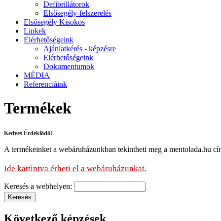
Defibrillátorok
Elsősegély-felszerelés
Elsősegély Kisokos
Linkek
Elérhetőségeink
Ajánlatkérés - képzésre
Elérhetőségeink
Dokumentumok
MÉDIA
Referenciáink
Termékek
Kedves Érdeklődő!
A termékeinket a webáruházunkban tekintheti meg a mentolada.hu cí
Ide kattintva érheti el a webáruházunkat.
Keresés a webhelyen:
Következő képzések