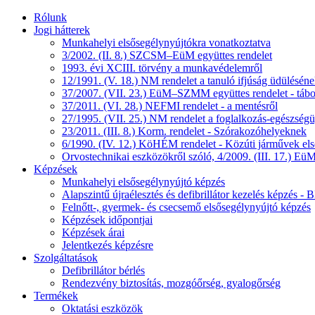
Rólunk
Jogi hátterek
Munkahelyi elsősegélynyújtókra vonatkoztatva
3/2002. (II. 8.) SZCSM–EüM együttes rendelet
1993. évi XCIII. törvény a munkavédelemről
12/1991. (V. 18.) NM rendelet a tanuló ifjúság üdüléséne
37/2007. (VII. 23.) EüM–SZMM együttes rendelet - tábo
37/2011. (VI. 28.) NEFMI rendelet - a mentésről
27/1995. (VII. 25.) NM rendelet a foglalkozás-egészségüg
23/2011. (III. 8.) Korm. rendelet - Szórakozóhelyeknek
6/1990. (IV. 12.) KöHÉM rendelet - Közúti járművek első
Orvostechnikai eszközökről szóló, 4/2009. (III. 17.) EüM
Képzések
Munkahelyi elsősegélynyújtó képzés
Alapszintű újraélesztés és defibrillátor kezelés képzés 
Felnőtt-, gyermek- és csecsemő elsősegélynyújtó képzés
Képzések időpontjai
Képzések árai
Jelentkezés képzésre
Szolgáltatások
Defibrillátor bérlés
Rendezvény biztosítás, mozgóőrség, gyalogőrség
Termékek
Oktatási eszközök