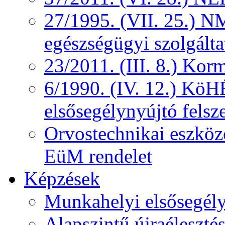
27/1995. (VII. 25.) NM
egészségügyi szolgálta
23/2011. (III. 8.) Kor
6/1990. (IV. 12.) KöH
elsősegélynyújtó felsz
Orvostechnikai eszközö
EüM rendelet
Képzések
Munkahelyi elsősegély
Alapszintű újraélesztés