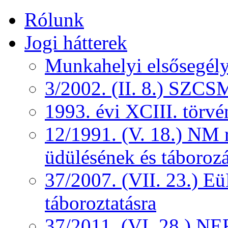
Rólunk
Jogi hátterek
Munkahelyi elsősegély
3/2002. (II. 8.) SZCS
1993. évi XCIII. törv
12/1991. (V. 18.) NM r
üdülésének és táborozá
37/2007. (VII. 23.) 
táboroztatásra
37/2011. (VI. 28.) NEF