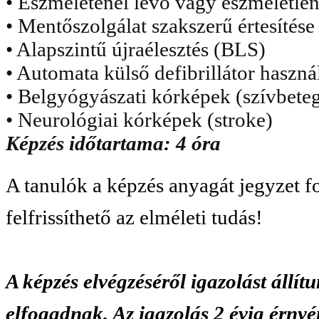
• Eszméleténél lévő vagy eszméletlen 
• Mentőszolgálat szakszerű értesítése
• Alapszintű újraélesztés (BLS)
• Automata külső defibrillátor haszn
• Belgyógyászati kórképek (szívbete
• Neurológiai kórképek (stroke)
Képzés időtartama: 4 óra
A tanulók a képzés anyagát jegyzet 
felfrissíthető az elméleti tudás!
A képzés elvégzéséről igazolást állít
elfogadnak. Az igazolás 2 évig érnyé