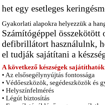
het egy esetleges keringésm
Gyakorlati alapokra helyezzük a hang
Számítógéppel összekötött o
defibrillátort használulnk,
el tudják sajátítani a készsé
A következő készségek sajátíthatók 
• Az elsősegélynyújtás fontossága
• Védőeszközök, segédeszközök és g
• Helyszínfelmérés
• Légút biztosítás