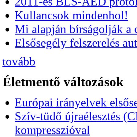
2011-es BLS-AED protok
Kullancsok mindenhol!
Mi alapján bírságolják a 
Elsősegély felszerelés a
tovább
Életmentő változások
Európai irányelvek elsős
Szív-tüdő újraélesztés (
kompresszióval