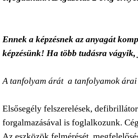
Ennek a képzésnek az anyagát kompl
képzésünk! Ha több tudásra vágyik, j
A tanfolyam árát a tanfolyamok árai
Elsősegély felszerelések, defibrillát
forgalmazásával is foglalkozunk. Cég
Az eszközök felmérését, megfelelőség