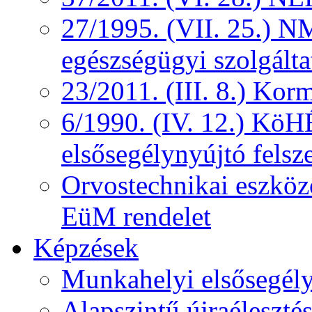
27/1995. (VII. 25.) NM
egészségügyi szolgálta
23/2011. (III. 8.) Kor
6/1990. (IV. 12.) KöH
elsősegélynyújtó felsz
Orvostechnikai eszközö
EüM rendelet
Képzések
Munkahelyi elsősegély
Alapszintű újraélesztés