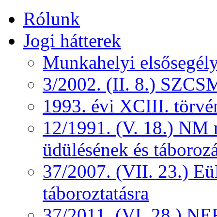
Rólunk
Jogi hátterek
Munkahelyi elsősegély
3/2002. (II. 8.) SZCS
1993. évi XCIII. törv
12/1991. (V. 18.) NM r
üdülésének és táborozá
37/2007. (VII. 23.) 
táboroztatásra
37/2011. (VI. 28.) NEF