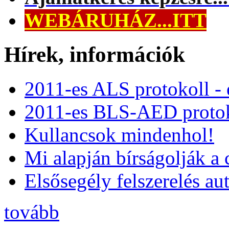
WEBÁRUHÁZ...ITT
Hírek, információk
2011-es ALS protokoll -
2011-es BLS-AED protok
Kullancsok mindenhol!
Mi alapján bírságolják a 
Elsősegély felszerelés a
tovább