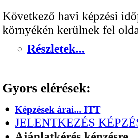
Következő havi képzési idő
környékén kerülnek fel old
Részletek...
Gyors elérések:
Képzések árai... ITT
JELENTKEZÉS KÉPZÉSR
Ajánlatkérés képzésre..