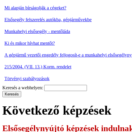
Mi alapján bírságolják a cégeket?
Elsősegély felszerelés autókba, gépjárművekbe
Munkahelyi elsősegély - mentőláda
Ki és mikor hívhat mentőt?
A gépjármű vezetői engedély feljogosít-e a munkahelyi elsősegélyny
215/2004. (VII. 13.) Korm. rendelet
Törvényi szabályozások
Keresés a webhelyen:
Következő képzések
Elsősegélynyújtó képzések
indulna