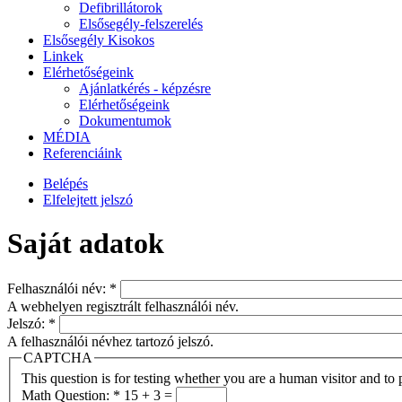
Defibrillátorok
Elsősegély-felszerelés
Elsősegély Kisokos
Linkek
Elérhetőségeink
Ajánlatkérés - képzésre
Elérhetőségeink
Dokumentumok
MÉDIA
Referenciáink
Belépés
Elfelejtett jelszó
Saját adatok
Felhasználói név:
*
A webhelyen regisztrált felhasználói név.
Jelszó:
*
A felhasználói névhez tartozó jelszó.
CAPTCHA
This question is for testing whether you are a human visitor and t
Math Question:
*
15 + 3 =