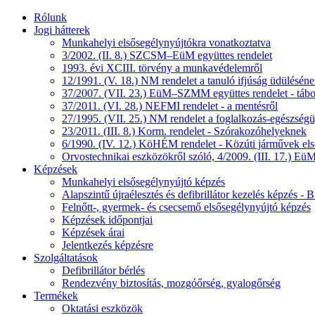
Rólunk
Jogi hátterek
Munkahelyi elsősegélynyújtókra vonatkoztatva
3/2002. (II. 8.) SZCSM–EüM együttes rendelet
1993. évi XCIII. törvény a munkavédelemről
12/1991. (V. 18.) NM rendelet a tanuló ifjúság üdüléséne
37/2007. (VII. 23.) EüM–SZMM együttes rendelet - tábo
37/2011. (VI. 28.) NEFMI rendelet - a mentésről
27/1995. (VII. 25.) NM rendelet a foglalkozás-egészségüg
23/2011. (III. 8.) Korm. rendelet - Szórakozóhelyeknek
6/1990. (IV. 12.) KöHÉM rendelet - Közúti járművek első
Orvostechnikai eszközökről szóló, 4/2009. (III. 17.) EüM
Képzések
Munkahelyi elsősegélynyújtó képzés
Alapszintű újraélesztés és defibrillátor kezelés képzés 
Felnőtt-, gyermek- és csecsemő elsősegélynyújtó képzés
Képzések időpontjai
Képzések árai
Jelentkezés képzésre
Szolgáltatások
Defibrillátor bérlés
Rendezvény biztosítás, mozgóőrség, gyalogőrség
Termékek
Oktatási eszközök