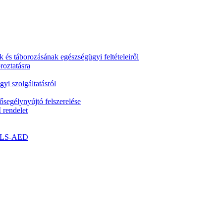
k és táborozásának egészségügyi feltételeiről
roztatásra
yi szolgáltatásról
segélynyújtó felszerelése
 rendelet
- BLS-AED