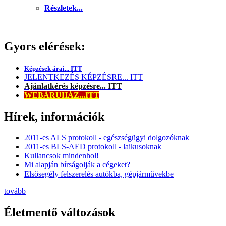
Részletek...
Gyors elérések:
Képzések árai... ITT
JELENTKEZÉS KÉPZÉSRE... ITT
Ajánlatkérés képzésre... ITT
WEBÁRUHÁZ...ITT
Hírek, információk
2011-es ALS protokoll - egészségügyi dolgozóknak
2011-es BLS-AED protokoll - laikusoknak
Kullancsok mindenhol!
Mi alapján bírságolják a cégeket?
Elsősegély felszerelés autókba, gépjárművekbe
tovább
Életmentő változások