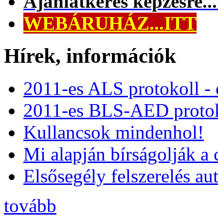
Ajánlatkérés képzésre..
WEBÁRUHÁZ...ITT
Hírek, információk
2011-es ALS protokoll -
2011-es BLS-AED protok
Kullancsok mindenhol!
Mi alapján bírságolják a 
Elsősegély felszerelés a
tovább