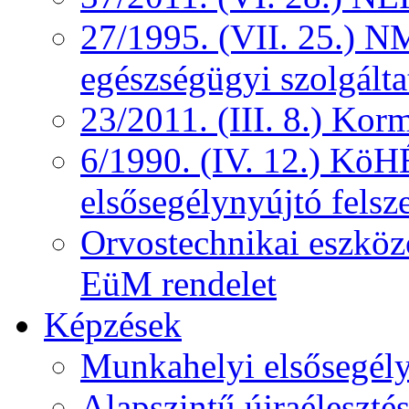
27/1995. (VII. 25.) NM
egészségügyi szolgálta
23/2011. (III. 8.) Kor
6/1990. (IV. 12.) KöH
elsősegélynyújtó felsz
Orvostechnikai eszközö
EüM rendelet
Képzések
Munkahelyi elsősegély
Alapszintű újraélesztés