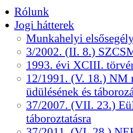
Rólunk
Jogi hátterek
Munkahelyi elsősegély
3/2002. (II. 8.) SZCS
1993. évi XCIII. törv
12/1991. (V. 18.) NM r
üdülésének és táborozá
37/2007. (VII. 23.) 
táboroztatásra
37/2011. (VI. 28.) NEF