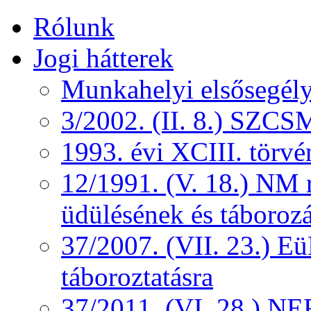
Rólunk
Jogi hátterek
Munkahelyi elsősegély
3/2002. (II. 8.) SZCS
1993. évi XCIII. törv
12/1991. (V. 18.) NM r
üdülésének és táborozá
37/2007. (VII. 23.) 
táboroztatásra
37/2011. (VI. 28.) NEF