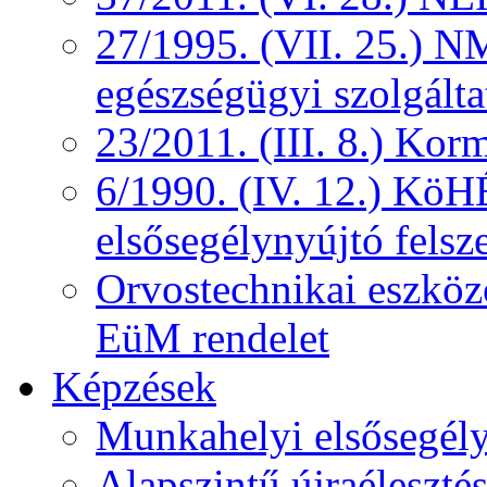
27/1995. (VII. 25.) NM
egészségügyi szolgálta
23/2011. (III. 8.) Kor
6/1990. (IV. 12.) KöH
elsősegélynyújtó felsz
Orvostechnikai eszközö
EüM rendelet
Képzések
Munkahelyi elsősegély
Alapszintű újraélesztés