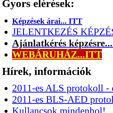
Gyors elérések:
Képzések árai... ITT
JELENTKEZÉS KÉPZÉSR
Ajánlatkérés képzésre..
WEBÁRUHÁZ...ITT
Hírek, információk
2011-es ALS protokoll -
2011-es BLS-AED protok
Kullancsok mindenhol!