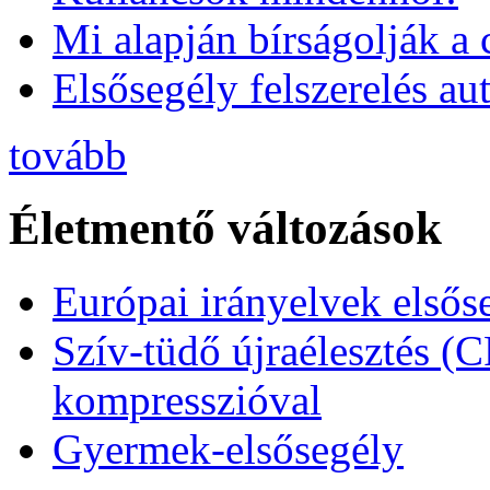
Mi alapján bírságolják a 
Elsősegély felszerelés a
tovább
Életmentő változások
Európai irányelvek elsős
Szív-tüdő újraélesztés (
kompresszióval
Gyermek-elsősegély