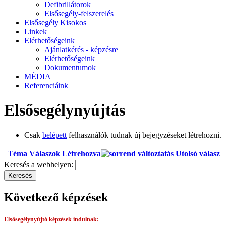
Defibrillátorok
Elsősegély-felszerelés
Elsősegély Kisokos
Linkek
Elérhetőségeink
Ajánlatkérés - képzésre
Elérhetőségeink
Dokumentumok
MÉDIA
Referenciáink
Elsősegélynyújtás
Csak
belépett
felhasználók tudnak új bejegyzéseket létrehozni.
Téma
Válaszok
Létrehozva
Utolsó válasz
Keresés a webhelyen:
Következő képzések
Elsősegélynyújtó képzések
indulnak: