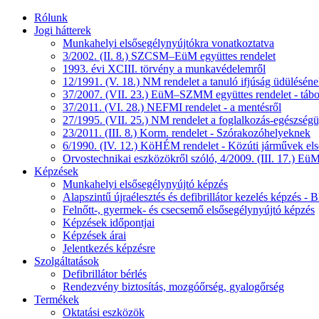
Rólunk
Jogi hátterek
Munkahelyi elsősegélynyújtókra vonatkoztatva
3/2002. (II. 8.) SZCSM–EüM együttes rendelet
1993. évi XCIII. törvény a munkavédelemről
12/1991. (V. 18.) NM rendelet a tanuló ifjúság üdüléséne
37/2007. (VII. 23.) EüM–SZMM együttes rendelet - tábo
37/2011. (VI. 28.) NEFMI rendelet - a mentésről
27/1995. (VII. 25.) NM rendelet a foglalkozás-egészségüg
23/2011. (III. 8.) Korm. rendelet - Szórakozóhelyeknek
6/1990. (IV. 12.) KöHÉM rendelet - Közúti járművek első
Orvostechnikai eszközökről szóló, 4/2009. (III. 17.) EüM
Képzések
Munkahelyi elsősegélynyújtó képzés
Alapszintű újraélesztés és defibrillátor kezelés képzés 
Felnőtt-, gyermek- és csecsemő elsősegélynyújtó képzés
Képzések időpontjai
Képzések árai
Jelentkezés képzésre
Szolgáltatások
Defibrillátor bérlés
Rendezvény biztosítás, mozgóőrség, gyalogőrség
Termékek
Oktatási eszközök