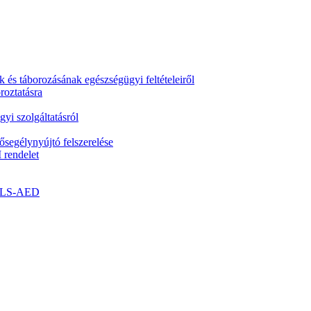
k és táborozásának egészségügyi feltételeiről
roztatásra
yi szolgáltatásról
segélynyújtó felszerelése
 rendelet
- BLS-AED